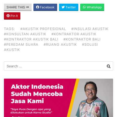
SHARE THIS
Facebook
Twitter
WhatsApp
Pin It
TAGS:
#AKUSTIK PROFESIONAL
#INSULASI AKUSTIK
#KONSULTAN AKUSTIK
#KONTRAKTOR AKUSTIK
#KONTRAKTOR AKUSTIK BALI
#KONTRAKTOR BALI
#PEREDAM SUARA
#RUANG AKUSTIK
#SOLUSI
AKUSTIK