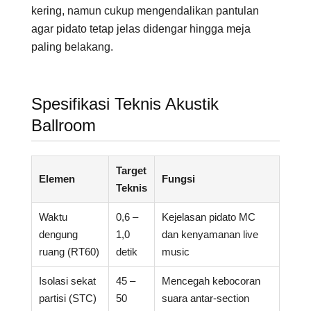
kering, namun cukup mengendalikan pantulan
agar pidato tetap jelas didengar hingga meja
paling belakang.
Spesifikasi Teknis Akustik
Ballroom
Target
Elemen
Fungsi
Teknis
Waktu
0,6 –
Kejelasan pidato MC
dengung
1,0
dan kenyamanan live
ruang (RT60)
detik
music
Isolasi sekat
45 –
Mencegah kebocoran
partisi (STC)
50
suara antar-section