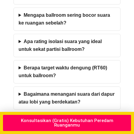
Mengapa ballroom sering bocor suara
ke ruangan sebelah?
Apa rating isolasi suara yang ideal
untuk sekat partisi ballroom?
Berapa target waktu dengung (RT60)
untuk ballroom?
Bagaimana menangani suara dari dapur
atau lobi yang berdekatan?
Konsultasikan (Gratis) Kebutuhan Peredam
Apakah plafon dan lampu gantung
Ruanganmu
memengaruhi akustik ballroom?